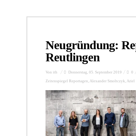
Neugründung: Re
Reutlingen
Von
ith
Donnerstag, 05. September 2019
0
Zeitenspiegel Reportagen
,
Alexander Smoltczyk
,
Ariel