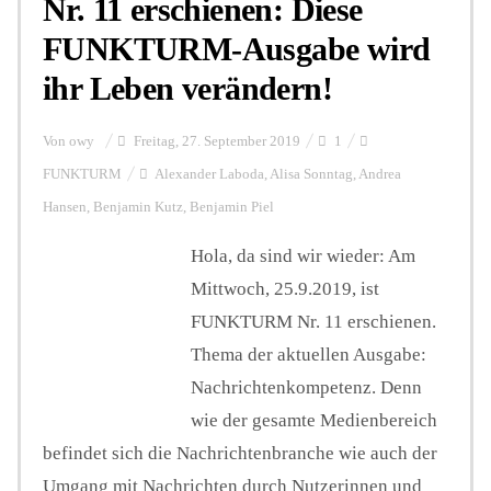
Nr. 11 erschienen: Diese
FUNKTURM-Ausgabe wird
ihr Leben verändern!
Von
owy
Freitag, 27. September 2019
1
FUNKTURM
Alexander Laboda
,
Alisa Sonntag
,
Andrea
Hansen
,
Benjamin Kutz
,
Benjamin Piel
Hola, da sind wir wieder: Am
Mittwoch, 25.9.2019, ist
FUNKTURM Nr. 11 erschienen.
Thema der aktuellen Ausgabe:
Nachrichtenkompetenz. Denn
wie der gesamte Medienbereich
befindet sich die Nachrichtenbranche wie auch der
Umgang mit Nachrichten durch Nutzerinnen und