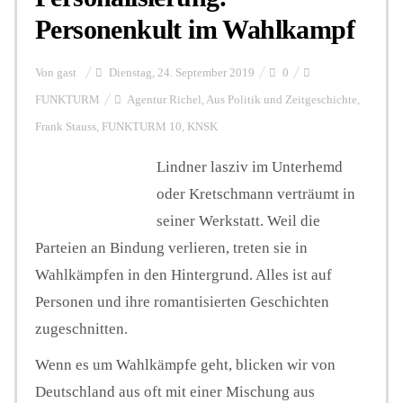
Personenkult im Wahlkampf
Von
gast
Dienstag, 24. September 2019
0
FUNKTURM
Agentur Richel
,
Aus Politik und Zeitgeschichte
,
Frank Stauss
,
FUNKTURM 10
,
KNSK
Lindner lasziv im Unterhemd
oder Kretschmann verträumt in
seiner Werkstatt. Weil die
Parteien an Bindung verlieren, treten sie in
Wahlkämpfen in den Hintergrund. Alles ist auf
Personen und ihre romantisierten Geschichten
zugeschnitten.
Wenn es um Wahlkämpfe geht, blicken wir von
Deutschland aus oft mit einer Mischung aus