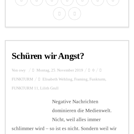
Schüren wir Angst?
Von
owy
Montag, 25. November 2019
0
FUNKTURM
Elisabeth Wehling
,
Framing
,
Funkturm
,
FUNKTURM 11
,
Lilith Grull
Negative Nachrichten
dominieren die Medienwelt.
Nicht, weil alles immer
schlimmer wird – so ist es nicht. Sondern weil wir