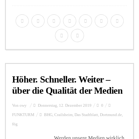
Höher. Schneller. Weiter –
über die Qualität der Medien
Von
owy
Donnerstag, 12. Dezember 2019
0
FUNKTURM
BHG
,
Crailsheim
,
Das Stadtblatt
,
Dortmund.de
,
fög
Werden unsere Medien wirklich