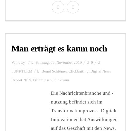
Man erträgt es kaum noch
Von
owy
Samstag, 09. November 2019
0
FUNKTURM
Bernd Schlömer
,
Clickbaiting
,
Digital News
Report 2019
,
Filterblasen
,
Funkturm
Die Nachrichtenbranche und -
nutzung befindet sich im
Transformationprozess. Digitale
Innovationen hat Auswirkungen
auf das Geschäft mit den News,