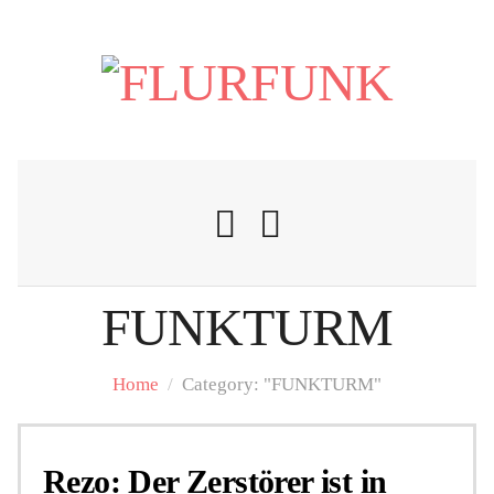
FUNKTURM
Nachrichten
Home
/
Category: "FUNKTURM"
Flurschelte
Rezo: Der Zerstörer ist in
Personalien