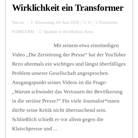
Wirklichkeit ein Transformer
Hintergrund
Von
stz
Donnerstag, 04. Juni 2020
0
Flurschelte
,
FUNKTURM
Qualität in den Medien
,
Rezo
FUNKTURM-Beiträge
Mit seinem etwa einstündigen
Video „Die Zerstörung der Presse“ hat der YouTuber
Rezo abermals ein wichtiges und längst überfälliges
Podcast
Problem unserer Gesellschaft angesprochen.
Ausgangspunkt seines Videos ist die Frage:
Seminare
„Warum schwindet das Vertrauen der Bevölkerung
in die seriöse Presse?“ Für viele Journalist*innen
Unterstützen
dürfte seine Kritik nicht überraschend sein.
Schließlich schießt er vor allem gegen die
Klatschpresse und ...