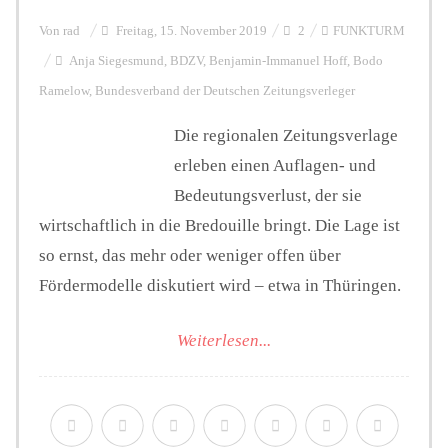
Von
rad
Freitag, 15. November 2019
2
FUNKTURM
Anja Siegesmund
,
BDZV
,
Benjamin-Immanuel Hoff
,
Bodo
Ramelow
,
Bundesverband der Deutschen Zeitungsverleger
Die regionalen Zeitungsverlage
erleben einen Auflagen- und
Bedeutungsverlust, der sie
wirtschaftlich in die Bredouille bringt. Die Lage ist
so ernst, das mehr oder weniger offen über
Fördermodelle diskutiert wird – etwa in Thüringen.
Weiterlesen...