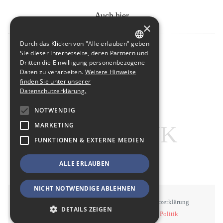
Auch hier
×
Durch das Klicken von "Alle erlauben" geben
GERMAN
Sie dieser Internetseite, deren Partnern und
Dritten die Einwilligung personenbezogene
Facebook
ENGLISH
Daten zu verarbeiten.
Weitere Hinweise
finden Sie unter unserer
Datenschutzerklärung.
NOTWENDIG
MARKETING
FUNKTIONEN & EXTERNE MEDIEN
ALLE ERLAUBEN
NICHT NOTWENDIGE ABLEHNEN
STAWOWY
#BSEN
Impressum
Datenschutzerklärung
DETAILS ZEIGEN
©
STAWOWY - Kommunikation, Medien, Politik