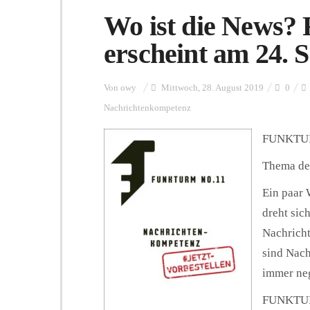
Wo ist die News
erscheint am 24. 
Von
owy
Mittwoch, 28. August 2019
0
Nachrichtenkompetenz
FUNKTURM
Thema de
Ein paar
dreht sic
Nachrich
sind Nac
immer neg
FUNKTURM