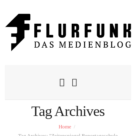
Tag Archives
Nachrichten
Home
/
Flurschelte
Tag Archives: "Zeitenspiegel Reportageschule