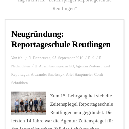
Reutlingen"
Personalien
Neugründung:
Hintergrund
Reportageschule Reutlingen
FUNKTURM-Beiträge
Von
ith
Donnerstag, 05. September 2019
0
Nachrichten
Abschlussmagazin GO
,
Agentur Zeitenspiegel
Reportagen
,
Alexander Smoltczyk
,
Ariel Hauptmeier
,
Cordt
Podcast
Schnibben
Zum 15. Lehrgang hat sich die
Seminare
Zeitenspiegel Reportageschule
Reutlingen neu gegründet. Die
letzten 14 Jahre war die Agentur Zeitenspiegel für
Unterstützen