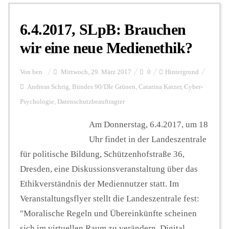
6.4.2017, SLpB: Brauchen
Personalien
wir eine neue Medienethik?
Hintergrund
Von
ben
Mittwoch, 29. März 2017
0
Hintergrund
Andreas Schrig
,
Bündes 90/DIe Grünen
,
Catarina Katzer
,
Cyber-
Psychologie
,
Datenschutzbeauftragter
FUNKTURM-Beiträge
Am Donnerstag, 6.4.2017, um 18
Uhr findet in der Landeszentrale
Podcast
für politische Bildung, Schützenhofstraße 36,
Dresden, eine Diskussionsveranstaltung über das
Seminare
Ethikverständnis der Mediennutzer statt. Im
Veranstaltungsflyer stellt die Landeszentrale fest:
"Moralische Regeln und Übereinkünfte scheinen
Unterstützen
sich im virtuellen Raum zu verändern. Digital