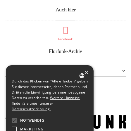
Auch hier
Facebook
Flurfunk-Archiv
×
Durch das Klicken von "Alle erlauben" geben
GERMAN
Sie dieser Internetseite, deren Partnern und
Dritten die Einwilligung personenbezogene
ENGLISH
Daten zu verarbeiten.
Weitere Hinweise
finden Sie unter unserer
Datenschutzerklärung.
NOTWENDIG
MARKETING