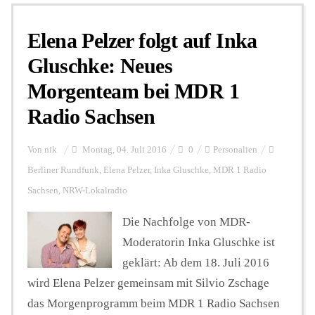
Elena Pelzer folgt auf Inka
Personalien
Gluschke: Neues
Morgenteam bei MDR 1
Hintergrund
Radio Sachsen
FUNKTURM-Beiträge
Von
nik
Montag, 04. Juli 2016
0
Personalien
Berliner Rundfunk
,
Elena Pelzer
,
Inka Gluschke
,
MDR 1 Radio
Sachsen
,
NRW-Lokalradio
Podcast
Die Nachfolge von MDR-
Moderatorin Inka Gluschke ist
Seminare
geklärt: Ab dem 18. Juli 2016
wird Elena Pelzer gemeinsam mit Silvio Zschage
Unterstützen
das Morgenprogramm beim MDR 1 Radio Sachsen