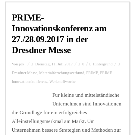
PRIME-
Personalien
Innovationskonferenz am
27./28.09.2017 in der
Hintergrund
Dresdner Messe
FUNKTURM-Beiträge
Von
jok
Dienstag, 11. Juli 2017
0
Hintergrund
Dresdner Messe
,
Materialforschungsverbund
,
PRIME
,
PRIME-
Innovationskonferenz
,
Werkstoffwoche
Podcast
Für kleine und mittelständische
Unternehmen sind Innovationen
Seminare
die Grundlage für ein erfolgreiches
Alleinstellungsmerkmal am Markt. Um
Unterstützen
Unternehmen bessere Strategien und Methoden zur