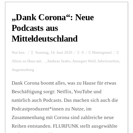
„Dank Corona“: Neue
Personalien
Podcasts aus
Mitteldeutschland
Hintergrund
Von
ben
Sonntag, 14. Juni 2020
0
Hintergrund
FUNKTURM-Beiträge
Allein zu Haus mit…
,
Andreas Szabo
,
Annegret Wolf
,
Arbeitswelten
,
Augustusburg
Dank Corona boomt alles, was zu Hause für etwas
Podcast
Beschäftigung sorgt: Netflix, YouTube und
natürlich auch Podcasts. Das machen sich auch die
Seminare
Podcastproduzent*innen zu Nutze, im
Zusammenhang mit Corona sind zahlreiche neue
Unterstützen
Reihen entstanden. FLURFUNK stellt ausgewählte