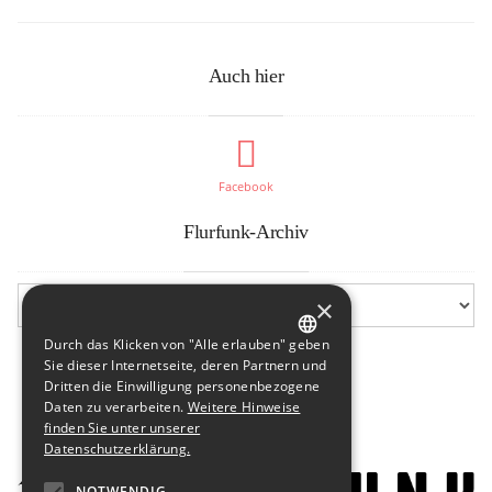
Auch hier
Facebook
Flurfunk-Archiv
×
Durch das Klicken von "Alle erlauben" geben
GERMAN
Sie dieser Internetseite, deren Partnern und
Dritten die Einwilligung personenbezogene
ENGLISH
Daten zu verarbeiten.
Weitere Hinweise
finden Sie unter unserer
Datenschutzerklärung.
NOTWENDIG