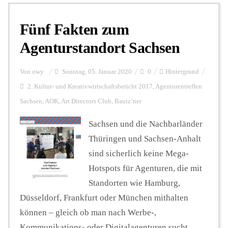
Fünf Fakten zum
Personalien
Agenturstandort Sachsen
Hintergrund
Von
owy
Sonntag, 05. Januar 2020
0
Hintergrund
2. Kultur- und Kreativwirtschaftsbericht 2017
,
Agenturentreffen
Sachsen
,
AOK
,
Art Directors Club
,
Bautz’ner
FUNKTURM-Beiträge
Sachsen und die Nachbarländer
Thüringen und Sachsen-Anhalt
Podcast
sind sicherlich keine Mega-
Hotspots für Agenturen, die mit
Seminare
Standorten wie Hamburg,
Düsseldorf, Frankfurt oder München mithalten
können – gleich ob man nach Werbe-,
Unterstützen
Kommunikations- oder Digitalagenturen sucht.