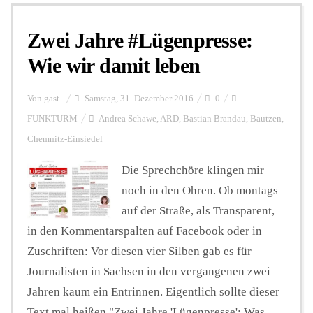
Zwei Jahre #Lügenpresse:
Personalien
Wie wir damit leben
Hintergrund
Von
gast
Samstag, 31. Dezember 2016
0
FUNKTURM
Andrea Schawe
,
ARD
,
Bastian Brandau
,
Bautzen
,
Chemnitz-Einsiedel
FUNKTURM-Beiträge
Die Sprechchöre klingen mir
noch in den Ohren. Ob montags
Podcast
auf der Straße, als Transparent,
in den Kommentarspalten auf Facebook oder in
Seminare
Zuschriften: Vor diesen vier Silben gab es für
Journalisten in Sachsen in den vergangenen zwei
Jahren kaum ein Entrinnen. Eigentlich sollte dieser
Unterstützen
Text mal heißen "Zwei Jahre 'Lügenpresse': Was