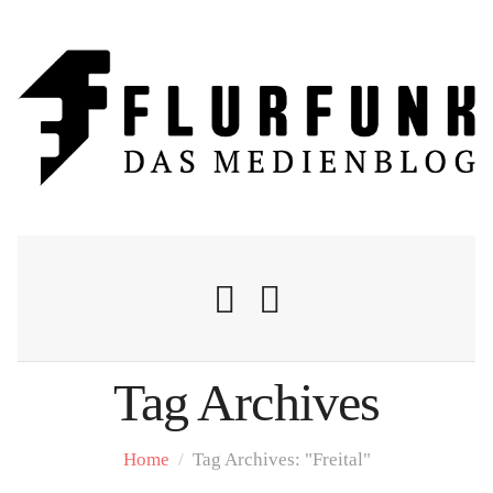
Tag Archives
Nachrichten
Home
/
Tag Archives: "Freital"
Flurschelte