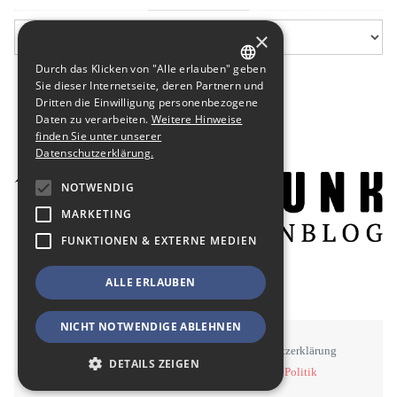
×
Durch das Klicken von "Alle erlauben" geben
GERMAN
Sie dieser Internetseite, deren Partnern und
Dritten die Einwilligung personenbezogene
ENGLISH
Daten zu verarbeiten.
Weitere Hinweise
finden Sie unter unserer
Datenschutzerklärung.
NOTWENDIG
MARKETING
FUNKTIONEN & EXTERNE MEDIEN
ALLE ERLAUBEN
NICHT NOTWENDIGE ABLEHNEN
STAWOWY
#BSEN
Impressum
Datenschutzerklärung
DETAILS ZEIGEN
©
STAWOWY - Kommunikation, Medien, Politik