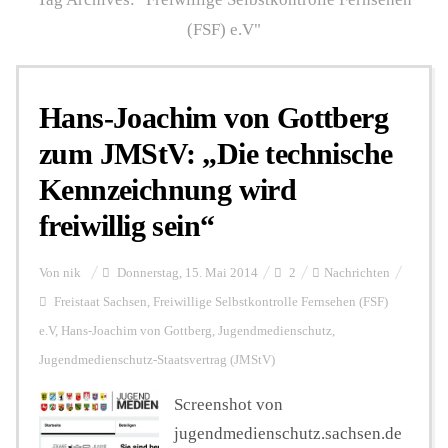
(FSF) e.V"
Personalien
Hans-Joachim von Gottberg
Hintergrund
zum JMStV: „Die technische
Kennzeichnung wird
FUNKTURM-Beiträge
freiwillig sein“
Von
nik
Donnerstag, 15. Mai 2014
2
Nachrichten
Podcast
Freistaat Sachsen
,
Freiwillige Selbstkontrolle Fernsehen (FSF)
e.V
,
Hans-Joachim von Gottberg
,
Jugendmedienschutz
,
Seminare
Jugendmedienschutz-Staatsvertrag (JMStV)
Screenshot von
Unterstützen
jugendmedienschutz.sachsen.de