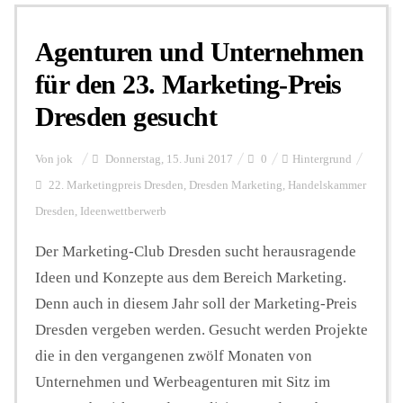
Agenturen und Unternehmen
Personalien
für den 23. Marketing-Preis
Dresden gesucht
Hintergrund
Von
jok
Donnerstag, 15. Juni 2017
0
Hintergrund
FUNKTURM-Beiträge
22. Marketingpreis Dresden
,
Dresden Marketing
,
Handelskammer
Dresden
,
Ideenwettberwerb
Der Marketing-Club Dresden sucht herausragende
Podcast
Ideen und Konzepte aus dem Bereich Marketing.
Denn auch in diesem Jahr soll der Marketing-Preis
Seminare
Dresden vergeben werden. Gesucht werden Projekte
die in den vergangenen zwölf Monaten von
Unterstützen
Unternehmen und Werbeagenturen mit Sitz im