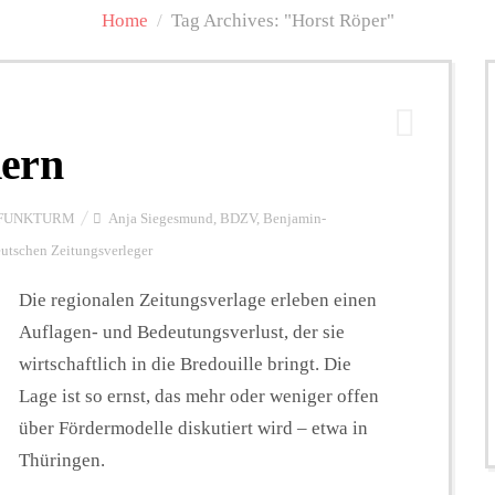
Home
/
Tag Archives: "Horst Röper"
dern
FUNKTURM
Anja Siegesmund
,
BDZV
,
Benjamin-
utschen Zeitungsverleger
Die regionalen Zeitungsverlage erleben einen
Auflagen- und Bedeutungsverlust, der sie
wirtschaftlich in die Bredouille bringt. Die
Lage ist so ernst, das mehr oder weniger offen
über Fördermodelle diskutiert wird – etwa in
Thüringen.