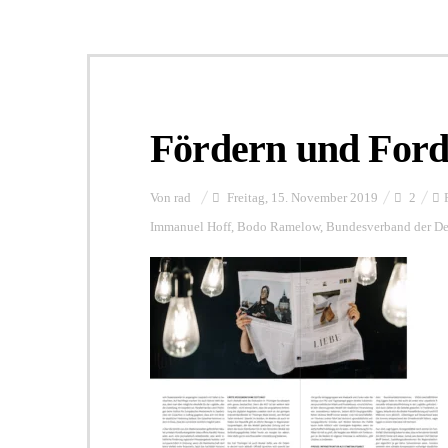
Fördern und For
Von
rad
Freitag, 15. November 2019
2
Immanuel Hoff
,
Bodo Ramelow
,
Bundesverband der De