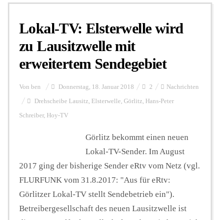
Lokal-TV: Elsterwelle wird
Personalien
zu Lausitzwelle mit
erweitertem Sendegebiet
Hintergrund
Von
ben
Donnerstag, 18. Januar 2018
2
Nachrichten
FUNKTURM-Beiträge
Drehscheibe Lausitz
,
Elsterwelle
,
Görlitz
,
Hans-Peter
Schreiber
,
Hoy-TV
Görlitz bekommt einen neuen
Podcast
Lokal-TV-Sender. Im August
2017 ging der bisherige Sender eRtv vom Netz (vgl.
Seminare
FLURFUNK vom 31.8.2017: "Aus für eRtv:
Görlitzer Lokal-TV stellt Sendebetrieb ein").
Unterstützen
Betreibergesellschaft des neuen Lausitzwelle ist