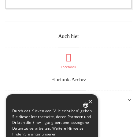
Auch hier
Facebook
Flurfunk-Archiv
×
Durch das Klicken von "Alle erlauben" geben
GERMAN
Sie dieser Internetseite, deren Partnern und
Dritten die Einwilligung personenbezogene
ENGLISH
Daten zu verarbeiten.
Weitere Hinweise
finden Sie unter unserer