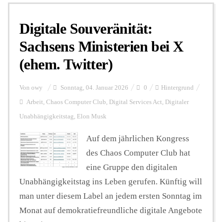
Digitale Souveränität:
Personalien
Sachsens Ministerien bei X
(ehem. Twitter)
Hintergrund
Von
owy
Sonntag, 04. Januar 2026
0
Hintergrund
FUNKTURM-Beiträge
Arbeit
,
Chaos Computer Club
,
Digital Services Act
,
Digitaler
Unabhängigkeitstag
,
Elon Musk
Auf dem jährlichen Kongress
Podcast
des Chaos Computer Club hat
eine Gruppe den digitalen
Seminare
Unabhängigkeitstag ins Leben gerufen. Künftig will
man unter diesem Label an jedem ersten Sonntag im
Unterstützen
Monat auf demokratiefreundliche digitale Angebote