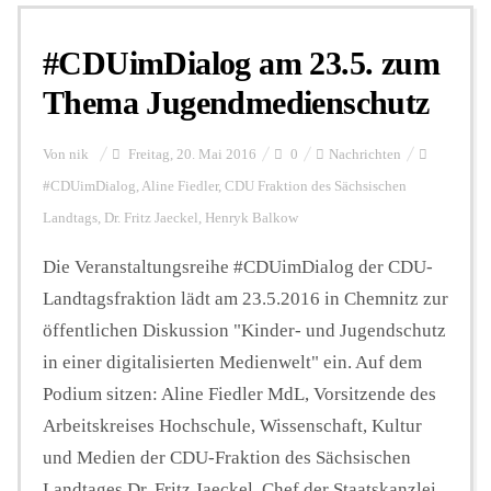
#CDUimDialog am 23.5. zum
Personalien
Thema Jugendmedienschutz
Hintergrund
Von
nik
Freitag, 20. Mai 2016
0
Nachrichten
#CDUimDialog
,
Aline Fiedler
,
CDU Fraktion des Sächsischen
Landtags
,
Dr. Fritz Jaeckel
,
Henryk Balkow
FUNKTURM-Beiträge
Die Veranstaltungsreihe #CDUimDialog der CDU-
Landtagsfraktion lädt am 23.5.2016 in Chemnitz zur
Podcast
öffentlichen Diskussion "Kinder- und Jugendschutz
in einer digitalisierten Medienwelt" ein. Auf dem
Seminare
Podium sitzen: Aline Fiedler MdL, Vorsitzende des
Arbeitskreises Hochschule, Wissenschaft, Kultur
und Medien der CDU-Fraktion des Sächsischen
Unterstützen
Landtages Dr. Fritz Jaeckel, Chef der Staatskanzlei