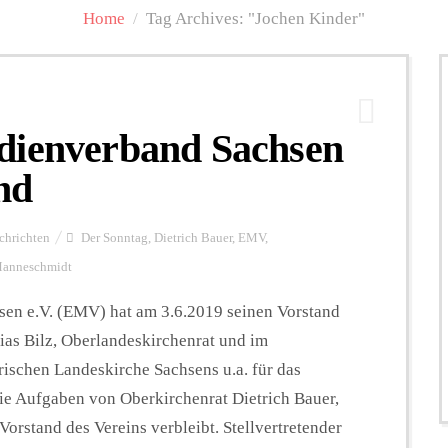
Home
/
Tag Archives: "Jochen Kinder"
dienverband Sachsen
nd
chrichten
Der Sonntag
,
Dietrich Bauer
,
EMV
,
Manneschmidt
en e.V. (EMV) hat am 3.6.2019 seinen Vorstand
ias Bilz, Oberlandeskirchenrat und im
ischen Landeskirche Sachsens u.a. für das
e Aufgaben von Oberkirchenrat Dietrich Bauer,
Vorstand des Vereins verbleibt. Stellvertretender