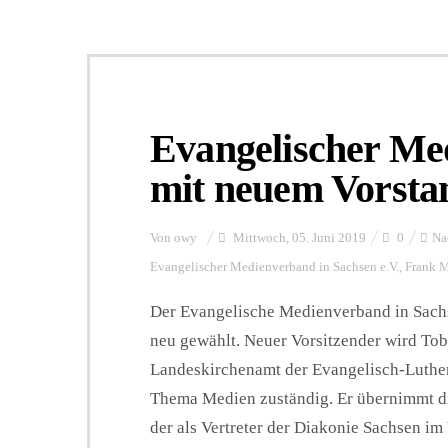
Evangelischer Me
mit neuem Vorsta
Von
owy
Mittwoch, 05. Juni 2019
0
Na
Evangelischer Medienverband in Sachsen e.V.
,
Frank 
Der Evangelische Medienverband in Sachs
neu gewählt. Neuer Vorsitzender wird Tob
Landeskirchenamt der Evangelisch-Luther
Thema Medien zuständig. Er übernimmt di
der als Vertreter der Diakonie Sachsen im 