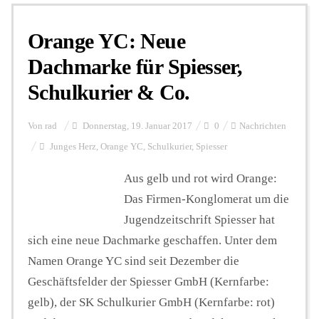
Orange YC: Neue
Personalien
Dachmarke für Spiesser,
Schulkurier & Co.
Hintergrund
Von
rad
Donnerstag, 19. Januar 2017
0
Nachrichten
FUNKTURM-Beiträge
Junges Herz
,
Orange YC
,
Schulkurier
,
Spiesser
Aus gelb und rot wird Orange:
Das Firmen-Konglomerat um die
Podcast
Jugendzeitschrift Spiesser hat
sich eine neue Dachmarke geschaffen. Unter dem
Seminare
Namen Orange YC sind seit Dezember die
Geschäftsfelder der Spiesser GmbH (Kernfarbe:
Unterstützen
gelb), der SK Schulkurier GmbH (Kernfarbe: rot)