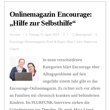
Onlinemagazin Encourage:
Personalien
„Hilfe zur Selbsthilfe“
Hintergrund
Von
ben
Freitag, 13. April 2018
1
Hintergrund
Encourage-Onlinemagazin
,
Kind & Kegel
,
Maja Linné
,
Maria von
Gagern
FUNKTURM-Beiträge
In neun verschiedenen
Kategorien klärt Encourage über
Podcast
Alltagsprobleme auf Seit
ungefähr einem Jahr gibt es das
Seminare
Encourage-Onlinemagazin. Es richtet sich vor allem
an Familien mit chronisch kranken und behinderten
Kindern. Im FLURFUNK-Interview stehen die
Unterstützen
Gründerinnen aus Dresden, Dr. med. Maja Linné