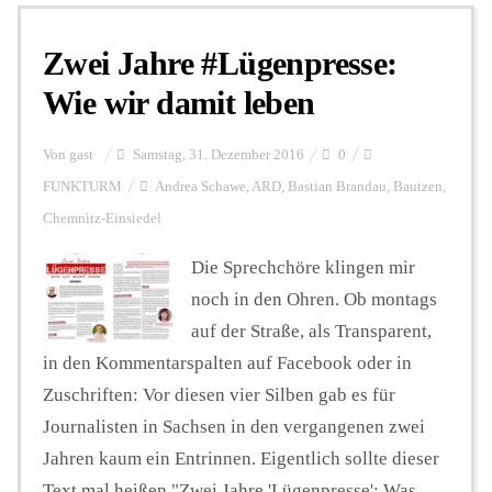
Zwei Jahre #Lügenpresse:
Personalien
Wie wir damit leben
Hintergrund
Von
gast
Samstag, 31. Dezember 2016
0
FUNKTURM
Andrea Schawe
,
ARD
,
Bastian Brandau
,
Bautzen
,
Chemnitz-Einsiedel
FUNKTURM-Beiträge
Die Sprechchöre klingen mir
noch in den Ohren. Ob montags
Podcast
auf der Straße, als Transparent,
in den Kommentarspalten auf Facebook oder in
Seminare
Zuschriften: Vor diesen vier Silben gab es für
Journalisten in Sachsen in den vergangenen zwei
Jahren kaum ein Entrinnen. Eigentlich sollte dieser
Unterstützen
Text mal heißen "Zwei Jahre 'Lügenpresse': Was