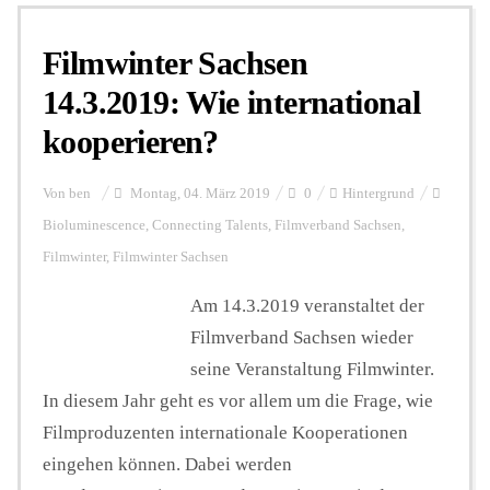
Filmwinter Sachsen
Personalien
14.3.2019: Wie international
kooperieren?
Hintergrund
Von
ben
Montag, 04. März 2019
0
Hintergrund
FUNKTURM-Beiträge
Bioluminescence
,
Connecting Talents
,
Filmverband Sachsen
,
Filmwinter
,
Filmwinter Sachsen
Am 14.3.2019 veranstaltet der
Podcast
Filmverband Sachsen wieder
seine Veranstaltung Filmwinter.
Seminare
In diesem Jahr geht es vor allem um die Frage, wie
Filmproduzenten internationale Kooperationen
Unterstützen
eingehen können. Dabei werden