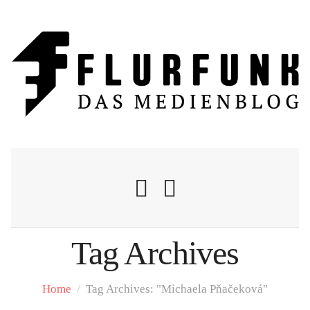
Tag Archives
Nachrichten
Home
/
Tag Archives: "Michaela Pňačeková"
Flurschelte