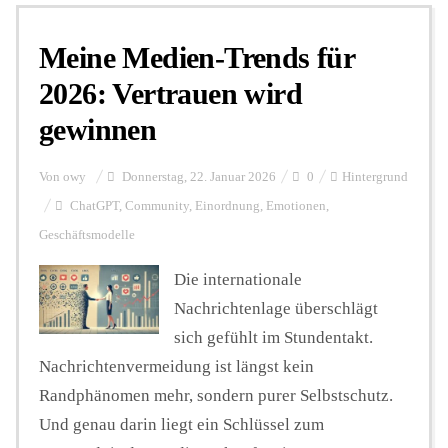
Meine Medien-Trends für
Personalien
2026: Vertrauen wird
gewinnen
Hintergrund
Von
owy
Donnerstag, 22. Januar 2026
0
Hintergrund
FUNKTURM-Beiträge
ChatGPT
,
Community
,
Einordnung
,
Emotionen
,
Geschäftsmodelle
Die internationale
Podcast
Nachrichtenlage überschlägt
sich gefühlt im Stundentakt.
Seminare
Nachrichtenvermeidung ist längst kein
Randphänomen mehr, sondern purer Selbstschutz.
Unterstützen
Und genau darin liegt ein Schlüssel zum