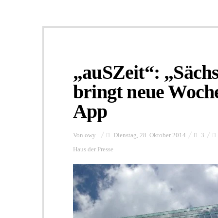
„auSZeit“: „Sächs
bringt neue Woch
App
Von
owy
Dienstag, 28. Oktober 2014
3
Haus der Presse