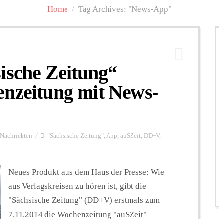
Home
/
Tag Archives: "News-App"
ische Zeitung“
enzeitung mit News-
Nachrichten
"Sächsische Zeitung"
,
App
,
auSZeit
,
DD+V
,
Neues Produkt aus dem Haus der Presse: Wie
aus Verlagskreisen zu hören ist, gibt die
"Sächsische Zeitung" (DD+V) erstmals zum
7.11.2014 die Wochenzeitung "auSZeit"