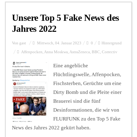
Unsere Top 5 Fake News des
Personalien
Jahres 2022
Hintergrund
Von
gast
Mittwoch, 04. Januar 2023
0
Hintergrund
Affenpocken
,
Anna Moskwa
,
AstraZeneca
,
BBC
,
Correctiv
FUNKTURM-Beiträge
Eine angebliche
Flüchtlingswelle, Affenpocken,
Fischsterben, Gerüchte um eine
Podcast
Dirty Bomb und die Pleite einer
Brauerei sind die fünf
Seminare
Desinformationen, die wir von
FLURFUNK zu den Top 5 Fake
News des Jahres 2022 gekürt haben.
Unterstützen