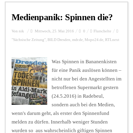
Medienpanik: Spinnen die?
Personalien
Von
nik
Mittwoch, 25. Mai 2016
0
Flurschelte
Hintergrund
"Sächsische Zeitung"
,
BILD Dresden
,
mdr.de
,
Mopo24.de
,
RTLnext
FUNKTURM-Beiträge
Was Spinnen in Bananenkisten
für eine Panik auslösen können –
nicht nur bei den Angestellten im
Podcast
betroffenen Supermarkt gestern
(24.5.2016) in Radebeul,
Seminare
sondern auch bei den Medien,
wenn's darum geht, als erster den Spinnenfund
melden zu dürfen. Innerhalb weniger Stunden
Unterstützen
wurden so aus wahrscheinlich giftigen Spinnen