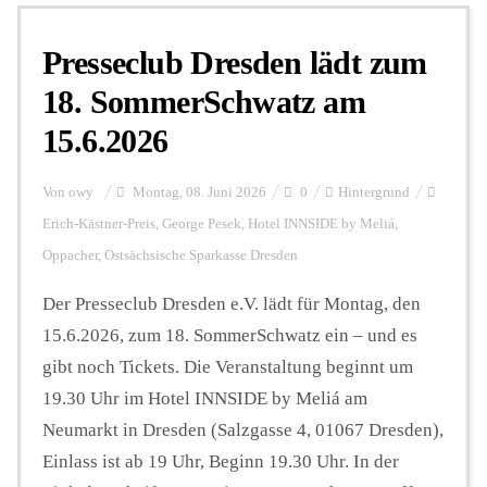
Presseclub Dresden lädt zum
Personalien
18. SommerSchwatz am
15.6.2026
Hintergrund
Von
owy
Montag, 08. Juni 2026
0
Hintergrund
FUNKTURM-Beiträge
Erich-Kästner-Preis
,
George Pesek
,
Hotel INNSIDE by Meliá
,
Oppacher
,
Ostsächsische Sparkasse Dresden
Der Presseclub Dresden e.V. lädt für Montag, den
Podcast
15.6.2026, zum 18. SommerSchwatz ein – und es
gibt noch Tickets. Die Veranstaltung beginnt um
Seminare
19.30 Uhr im Hotel INNSIDE by Meliá am
Neumarkt in Dresden (Salzgasse 4, 01067 Dresden),
Unterstützen
Einlass ist ab 19 Uhr, Beginn 19.30 Uhr. In der