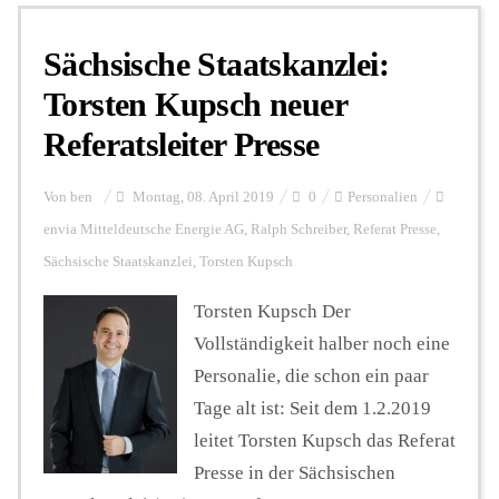
Sächsische Staatskanzlei:
Personalien
Torsten Kupsch neuer
Referatsleiter Presse
Hintergrund
Von
ben
Montag, 08. April 2019
0
Personalien
FUNKTURM-Beiträge
envia Mitteldeutsche Energie AG
,
Ralph Schreiber
,
Referat Presse
,
Sächsische Staatskanzlei
,
Torsten Kupsch
Torsten Kupsch Der
Podcast
Vollständigkeit halber noch eine
Personalie, die schon ein paar
Seminare
Tage alt ist: Seit dem 1.2.2019
leitet Torsten Kupsch das Referat
Unterstützen
Presse in der Sächsischen