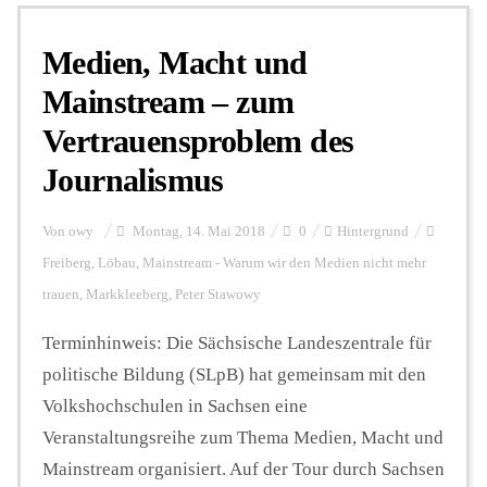
Medien, Macht und
Personalien
Mainstream – zum
Vertrauensproblem des
Hintergrund
Journalismus
FUNKTURM-Beiträge
Von
owy
Montag, 14. Mai 2018
0
Hintergrund
Freiberg
,
Löbau
,
Mainstream - Warum wir den Medien nicht mehr
trauen
,
Markkleeberg
,
Peter Stawowy
Podcast
Terminhinweis: Die Sächsische Landeszentrale für
politische Bildung (SLpB) hat gemeinsam mit den
Seminare
Volkshochschulen in Sachsen eine
Veranstaltungsreihe zum Thema Medien, Macht und
Unterstützen
Mainstream organisiert. Auf der Tour durch Sachsen