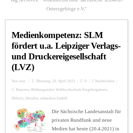
Osterzgebirge e.V."
Personalien
Medienkompetenz: SLM
Hintergrund
fördert u.a. Leipziger Verlags-
und Druckereigesellschaft
FUNKTURM-Beiträge
(LVZ)
Von
owy
Dienstag, 20. April 2021
0
Nachrichten
Podcast
Bautzen
,
Bildungsstätte Volkhochschule Erzgebirgskreis
,
Döbeln
,
Dresden
,
edmedien GmbH
Seminare
Die Sächsische Landesanstalt für
privaten Rundfunk und neue
Unterstützen
Medien hat heute (20.4.2021) in