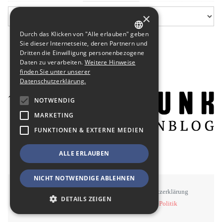
×
Durch das Klicken von "Alle erlauben" geben
GERMAN
Sie dieser Internetseite, deren Partnern und
Dritten die Einwilligung personenbezogene
ENGLISH
Daten zu verarbeiten.
Weitere Hinweise
finden Sie unter unserer
Datenschutzerklärung.
NOTWENDIG
MARKETING
FUNKTIONEN & EXTERNE MEDIEN
ALLE ERLAUBEN
NICHT NOTWENDIGE ABLEHNEN
STAWOWY
#BSEN
Impressum
Datenschutzerklärung
DETAILS ZEIGEN
©
STAWOWY - Kommunikation, Medien, Politik