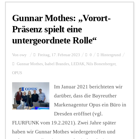
Gunnar Mothes: „Vorort-
Personalien
Präsenz spielt eine
untergeordnete Rolle“
Hintergrund
Von
owy
Freitag, 17. Februar 2023
0
Hintergrund
FUNKTURM-Beiträge
Gunnar Mothes
,
Isabel Brandes
,
LEDAK
,
Nils Bonenberger
,
OPUS
Im Januar 2021 berichteten wir
Podcast
darüber, dass die Bayreuther
Markenagentur Opus ein Büro in
Seminare
Dresden eröffnet (vgl.
FLURFUNK vom 19.2.2021). Zwei Jahre später
Unterstützen
haben wir Gunnar Mothes wiedergetroffen und