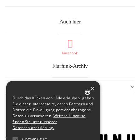
Auch hier
Facebook
Flurfunk-Archiv
×
Durch das Klicken von "Alle erlauben" geben
GERMAN
Sie dieser Internetseite, deren Partnern und
Dritten die Einwilligung personenbezogene
ENGLISH
Daten zu verarbeiten.
Weitere Hinweise
finden Sie unter unserer
Datenschutzerklärung.
NOTWENDIG