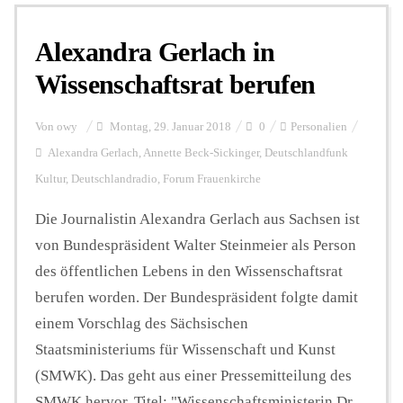
Alexandra Gerlach in
Personalien
Wissenschaftsrat berufen
Hintergrund
Von
owy
Montag, 29. Januar 2018
0
Personalien
Alexandra Gerlach
,
Annette Beck-Sickinger
,
Deutschlandfunk
Kultur
,
Deutschlandradio
,
Forum Frauenkirche
FUNKTURM-Beiträge
Die Journalistin Alexandra Gerlach aus Sachsen ist
von Bundespräsident Walter Steinmeier als Person
Podcast
des öffentlichen Lebens in den Wissenschaftsrat
berufen worden. Der Bundespräsident folgte damit
Seminare
einem Vorschlag des Sächsischen
Staatsministeriums für Wissenschaft und Kunst
(SMWK). Das geht aus einer Pressemitteilung des
Unterstützen
SMWK hervor. Titel: "Wissenschaftsministerin Dr.