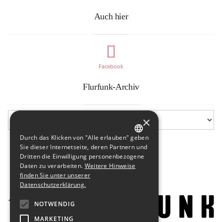
Auch hier
Facebook
Flurfunk-Archiv
×
Durch das Klicken von "Alle erlauben" geben
GERMAN
Sie dieser Internetseite, deren Partnern und
Dritten die Einwilligung personenbezogene
ENGLISH
Daten zu verarbeiten.
Weitere Hinweise
finden Sie unter unserer
Datenschutzerklärung.
NOTWENDIG
MARKETING