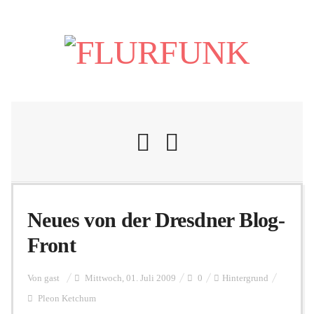
Nachrichten
Neues von der Dresdner Blog-
Front
Flurschelte
Von
gast
Mittwoch, 01. Juli 2009
0
Hintergrund
Pleon Ketchum
Personalien