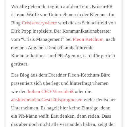
Wir alle gehen ihr täglich auf den Leim. Krisen-PR
ist eine Waffe von Unternehmen in der Klemme. Im
Hintergrund
Blog
Crisiseverywhere
wird dieses Schlachtfeld von
Dirk Popp inspiziert. Der Kommunikationsberater
FUNKTURM-Beiträge
vom “Crisis Management” bei
Pleon Ketchum
, nach
eigenen Angaben Deutschlands führende
Kommunikations- und PR-Agentur, ist dafür perfekt
Podcast
gerüstet.
Das Blog aus dem Dresdner Pleon-Ketchum-Büro
Seminare
präsentiert sich überlegt und hinterfragt Themen
wie den
hohen CEO-Verschleiß
oder die
ausbleibenden Geschäftsprognosen
vieler deutscher
Unterstützen
Unternehmen. Es hagelt hier keine Einträge, denn
ein PR-Mann weiß: Erst denken, dann reden. Dass
das aber noch nicht alle verstanden haben, zeigt der