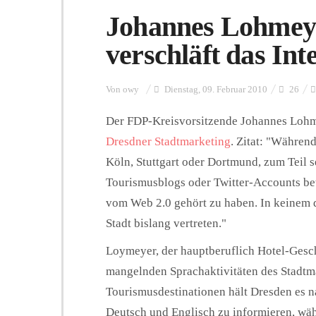
Johannes Lohmey
verschläft das Int
Von
owy
Dienstag, 09. Februar 2010
26
Der FDP-Kreisvorsitzende Johannes Lohmey
Dresdner Stadtmarketing
. Zitat: "Währen
Köln, Stuttgart oder Dortmund, zum Teil 
Tourismusblogs oder Twitter-Accounts be
vom Web 2.0 gehört zu haben. In keinem d
Stadt bislang vertreten."
Loymeyer, der hauptberuflich Hotel-Geschäf
mangelnden Sprachaktivitäten des Stadtm
Tourismusdestinationen hält Dresden es na
Deutsch und Englisch zu informieren, wäh