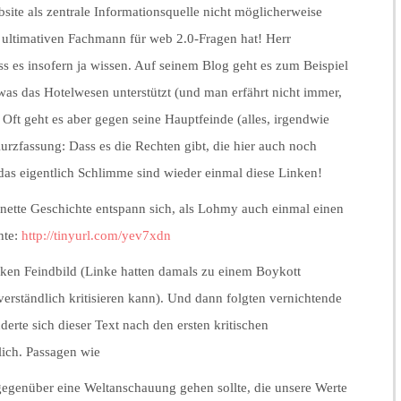
site als zentrale Informationsquelle nicht möglicherweise
 ultimativen Fachmann für web 2.0-Fragen hat! Herr
 es insofern ja wissen. Auf seinem Blog geht es zum Beispiel
was das Hotelwesen unterstützt (und man erfährt nicht immer,
. Oft geht es aber gegen seine Hauptfeinde (alles, irgendwie
 Kurzfassung: Dass es die Rechten gibt, die hier auch noch
r das eigentlich Schlimme sind wieder einmal diese Linken!
 nette Geschichte entspann sich, als Lohmy auch einmal einen
hte:
http://tinyurl.com/yev7xdn
inken Feindbild (Linke hatten damals zu einem Boykott
erständlich kritisieren kann). Und dann folgten vernichtende
erte sich dieser Text nach den ersten kritischen
ch. Passagen wie
gegenüber eine Weltanschauung gehen sollte, die unsere Werte