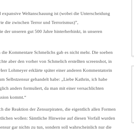
und expansive Weltanschauung ist (wobei die Unterscheidung
ie die zwischen Terror und Terrorismus)”,
e der unseren gut 500 Jahre hinterherhinkt, in unseren
ch die Kommentare Schmelichs gab es nicht mehr. Die soeben
chte aber den vorher von Schmelich erstellten screenshot, in
 Herr Lohmeyer erklärte später einer anderen Kommentatorin
 um Selbstzensur gehandelt habe: „Liebe Kathrin, ich habe
glich anders formuliert, da man mit einer versachlichten
ussion kommt.“
uch die Reaktion der Zensurpiraten, die eigentlich allen Formen
lichen wollen: Sämtliche Hinweise auf diesen Vorfall wurden
zensur gar nichts zu tun, sondern soll wahrscheinlich nur die