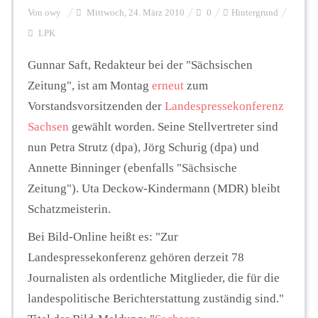
Von
owy
Mittwoch, 24. März 2010
0
Hintergrund
LPK
Personalien
Gunnar Saft, Redakteur bei der "Sächsischen
Zeitung", ist am Montag
erneut
zum
Hintergrund
Vorstandsvorsitzenden der
Landespressekonferenz
Sachsen
gewählt worden. Seine Stellvertreter sind
FUNKTURM-Beiträge
nun Petra Strutz (dpa), Jörg Schurig (dpa) und
Annette Binninger (ebenfalls "Sächsische
Zeitung"). Uta Deckow-Kindermann (MDR) bleibt
Podcast
Schatzmeisterin.
Bei Bild-Online heißt es: "Zur
Seminare
Landespressekonferenz gehören derzeit 78
Journalisten als ordentliche Mitglieder, die für die
landespolitische Berichterstattung zuständig sind."
Unterstützen