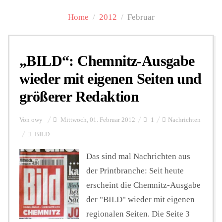
Home
/
2012
/
Februar
Personalien
„BILD“: Chemnitz-Ausgabe
Hintergrund
wieder mit eigenen Seiten und
größerer Redaktion
FUNKTURM-Beiträge
Von
owy
Mittwoch, 01. Februar 2012
1
Nachrichten
BILD
Podcast
Das sind mal Nachrichten aus
der Printbranche: Seit heute
Seminare
erscheint die Chemnitz-Ausgabe
der "BILD" wieder mit eigenen
Unterstützen
regionalen Seiten. Die Seite 3