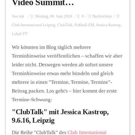
Video Summit…
Personalien
Von
nik
Montag, 06. Juni 2016
0
Nachrichten
Club International Leipzig
,
ClubTalk
,
Fußball-EM
,
Jessica Kastrop
,
Lokal-TV
Hintergrund
Wir könnten im Blog täglich mehrere
Terminhinweise veröffentlichen – schaffen wir aber
FUNKTURM-Beiträge
leider nicht. Deswegen werden ab sofort unsere
Terminhinweise etwas mehr bündeln und gleich
mehrere in einen "Termine, Termine, Termine"-
Podcast
Beitrag packen. Los geht's – hier kommt der erste
Termine-Schwung:
Seminare
"ClubTalk" mit Jessica Kastrop,
9.6.16, Leipzig
Unterstützen
Die Reihe "ClubTalk" des
Club International