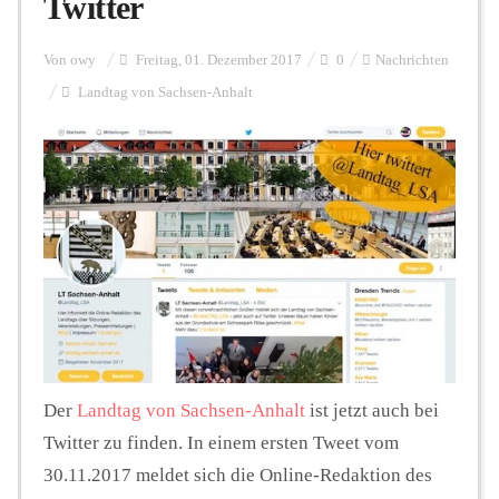
Twitter
Personalien
Von
owy
Freitag, 01. Dezember 2017
0
Nachrichten
Landtag von Sachsen-Anhalt
Hintergrund
FUNKTURM-Beiträge
Podcast
Seminare
Der
Landtag von Sachsen-Anhalt
ist jetzt auch bei
Twitter zu finden. In einem ersten Tweet vom
Unterstützen
30.11.2017 meldet sich die Online-Redaktion des