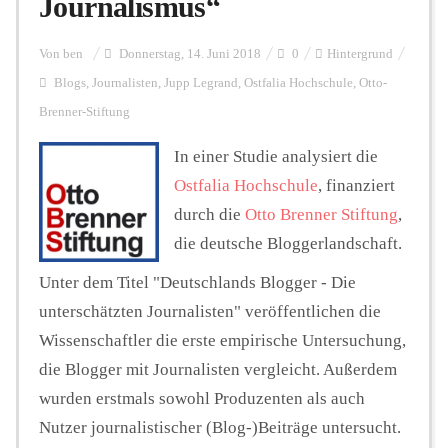
Journalismus“
Personalien
Von
ben
Donnerstag, 14. Juni 2018
0
Hintergrund
Blogs
,
Journalisten
,
Jupp Legrand
,
Ostfalia Hochschule
,
Otto-
Brenner-Stiftung
Hintergrund
In einer Studie analysiert die
Ostfalia Hochschule
, finanziert
FUNKTURM-Beiträge
durch die
Otto Brenner Stiftung
,
die deutsche Bloggerlandschaft.
Podcast
Unter dem Titel "Deutschlands Blogger - Die
unterschätzten Journalisten" veröffentlichen die
Wissenschaftler die erste empirische Untersuchung,
Seminare
die Blogger mit Journalisten vergleicht. Außerdem
wurden erstmals sowohl Produzenten als auch
Unterstützen
Nutzer journalistischer (Blog-)Beiträge untersucht.