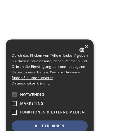
×
Durch das Klicken von "Alle erlauben" geben
GERMAN
Sie dieser Internetseite, deren Partnern und
Dritten die Einwilligung personenbezogene
ENGLISH
Daten zu verarbeiten.
Weitere Hinweise
finden Sie unter unserer
Datenschutzerklärung.
NOTWENDIG
MARKETING
FUNKTIONEN & EXTERNE MEDIEN
ALLE ERLAUBEN