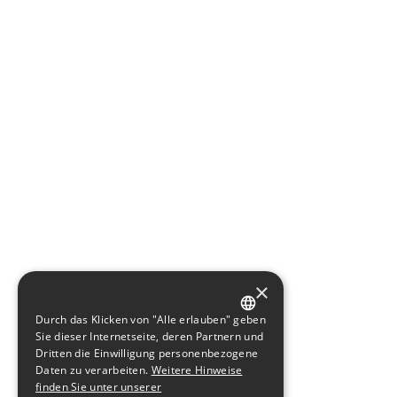
×
Durch das Klicken von "Alle erlauben" geben
GERMAN
Sie dieser Internetseite, deren Partnern und
Dritten die Einwilligung personenbezogene
ENGLISH
Daten zu verarbeiten.
Weitere Hinweise
finden Sie unter unserer