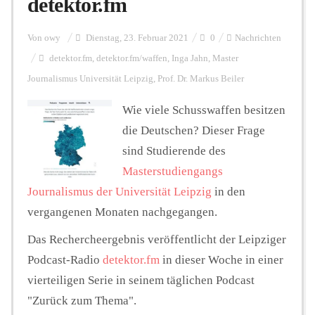
detektor.fm
Personalien
Von
owy
Dienstag, 23. Februar 2021
0
Nachrichten
detektor.fm
,
detektor.fm/waffen
,
Inga Jahn
,
Master
Journalismus Universität Leipzig
,
Prof. Dr. Markus Beiler
Hintergrund
Wie viele Schusswaffen besitzen
die Deutschen? Dieser Frage
FUNKTURM-Beiträge
sind Studierende des
Masterstudiengangs
Journalismus der Universität Leipzig
in den
Podcast
vergangenen Monaten nachgegangen.
Das Rechercheergebnis veröffentlicht der Leipziger
Seminare
Podcast-Radio
detektor.fm
in dieser Woche in einer
vierteiligen Serie in seinem täglichen Podcast
Unterstützen
"Zurück zum Thema".