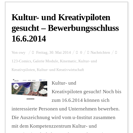
Kultur- und Kreativpiloten
Personalien
gesucht – Bewerbungsschluss
16.6.2014
Hintergrund
Von
owy
Freitag, 30. Mai 2014
0
Nachrichten
FUNKTURM-Beiträge
123-Comics
,
Galerie Module
,
Kinematic
,
Kultur- und
Kreativpiloten
,
Kultur- und Kreativwirtschaft
Kultur- und
Podcast
Kreativpiloten gesucht! Noch bis
zum 16.6.2014 können sich
Seminare
interessierte Personen und Unternehmen bewerben.
Die Auszeichnung wird vom u-Institut zusammen
Unterstützen
mit dem Kompetenzzentrum Kultur- und