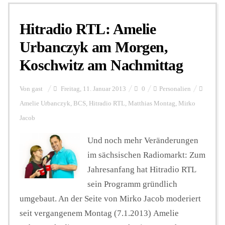
Hitradio RTL: Amelie
Personalien
Urbanczyk am Morgen,
Koschwitz am Nachmittag
Hintergrund
Von
gast
Freitag, 11. Januar 2013
0
Personalien
FUNKTURM-Beiträge
Amelie Urbanczyk
,
BCS
,
Hitradio RTL
,
Matthias Montag
,
Mirko
Jacob
Und noch mehr Veränderungen
Podcast
im sächsischen Radiomarkt: Zum
Jahresanfang hat Hitradio RTL
Seminare
sein Programm gründlich
umgebaut. An der Seite von Mirko Jacob moderiert
Unterstützen
seit vergangenem Montag (7.1.2013) Amelie