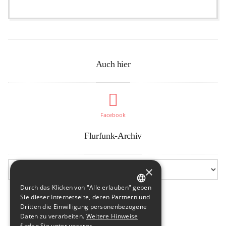
Auch hier
Facebook
Flurfunk-Archiv
×
Durch das Klicken von "Alle erlauben" geben
GERMAN
Sie dieser Internetseite, deren Partnern und
Dritten die Einwilligung personenbezogene
ENGLISH
Daten zu verarbeiten.
Weitere Hinweise
finden Sie unter unserer