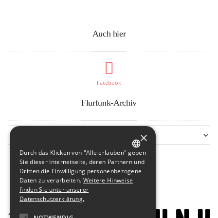
Auch hier
Facebook
Flurfunk-Archiv
×
Durch das Klicken von "Alle erlauben" geben
GERMAN
Sie dieser Internetseite, deren Partnern und
Dritten die Einwilligung personenbezogene
ENGLISH
Daten zu verarbeiten.
Weitere Hinweise
finden Sie unter unserer
Datenschutzerklärung.
NOTWENDIG