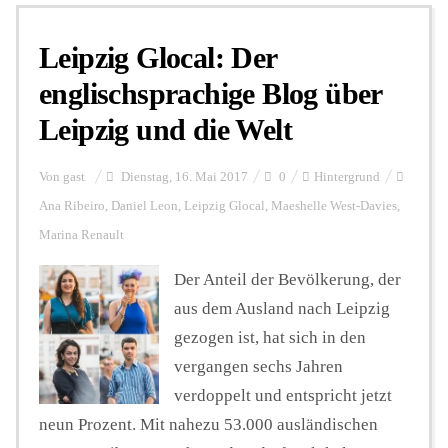
Leipzig Glocal: Der
Personalien
englischsprachige Blog über
Leipzig und die Welt
Hintergrund
Von
gast
Dienstag, 16. Mai 2017
0
Hintergrund
FUNKTURM-Beiträge
Ana Ribeiro
,
Daniel Leon
,
Leipzig Glocal
,
Maeshelle West-Davies
,
Marina Renault
Der Anteil der Bevölkerung, der
Podcast
aus dem Ausland nach Leipzig
gezogen ist, hat sich in den
Seminare
vergangen sechs Jahren
verdoppelt und entspricht jetzt
Unterstützen
neun Prozent. Mit nahezu 53.000 ausländischen