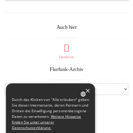
Auch hier
Facebook
Flurfunk-Archiv
×
Durch das Klicken von "Alle erlauben" geben
GERMAN
Sie dieser Internetseite, deren Partnern und
Dritten die Einwilligung personenbezogene
ENGLISH
Daten zu verarbeiten.
Weitere Hinweise
finden Sie unter unserer
Datenschutzerklärung.