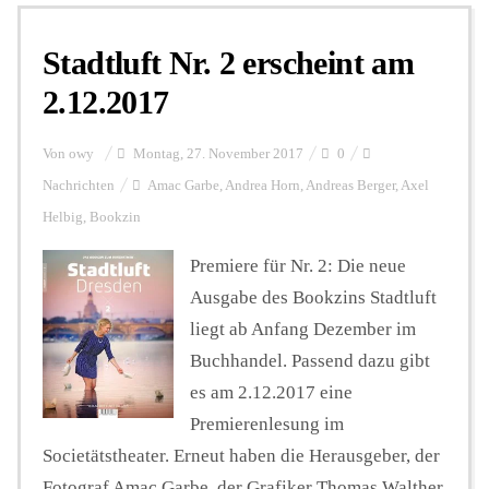
Stadtluft Nr. 2 erscheint am
Personalien
2.12.2017
Hintergrund
Von
owy
Montag, 27. November 2017
0
Nachrichten
Amac Garbe
,
Andrea Horn
,
Andreas Berger
,
Axel
Helbig
,
Bookzin
FUNKTURM-Beiträge
Premiere für Nr. 2: Die neue
Ausgabe des Bookzins Stadtluft
Podcast
liegt ab Anfang Dezember im
Buchhandel. Passend dazu gibt
Seminare
es am 2.12.2017 eine
Premierenlesung im
Societätstheater. Erneut haben die Herausgeber, der
Unterstützen
Fotograf Amac Garbe, der Grafiker Thomas Walther