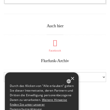
Auch hier
Facebook
Flurfunk-Archiv
×
Durch das Klicken von "Alle erlauben" geben
GERMAN
Sie dieser Internetseite, deren Partnern und
Dritten die Einwilligung personenbezogene
ENGLISH
Daten zu verarbeiten.
Weitere Hinweise
finden Sie unter unserer
Datenschutzerklärung.