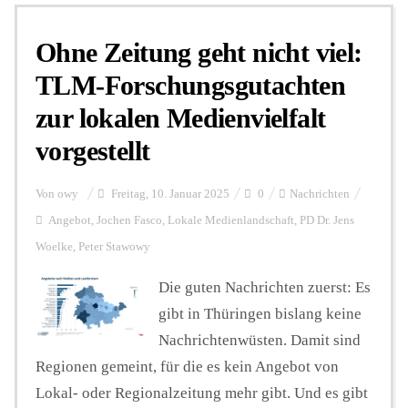
Ohne Zeitung geht nicht viel:
Personalien
TLM-Forschungsgutachten
zur lokalen Medienvielfalt
Hintergrund
vorgestellt
FUNKTURM-Beiträge
Von
owy
Freitag, 10. Januar 2025
0
Nachrichten
Angebot
,
Jochen Fasco
,
Lokale Medienlandschaft
,
PD Dr. Jens
Woelke
,
Peter Stawowy
Podcast
Die guten Nachrichten zuerst: Es
gibt in Thüringen bislang keine
Seminare
Nachrichtenwüsten. Damit sind
Regionen gemeint, für die es kein Angebot von
Unterstützen
Lokal- oder Regionalzeitung mehr gibt. Und es gibt