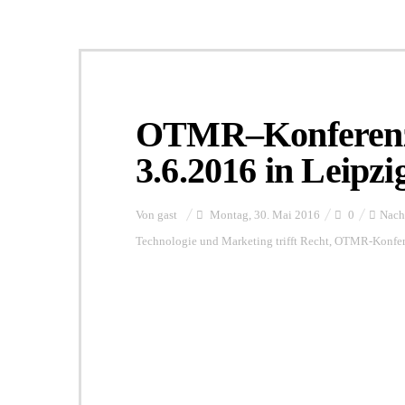
OTMR–Konferenz
3.6.2016 in Leipzi
Von
gast
Montag, 30. Mai 2016
0
Nach
Technologie und Marketing trifft Recht
,
OTMR-Konfer