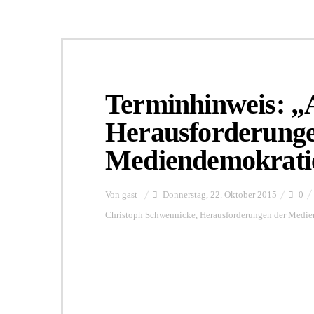
Terminhinweis: „A
Herausforderunge
Mediendemokrati
Von
gast
Donnerstag, 22. Oktober 2015
0
Christoph Schwennicke
,
Herausforderungen der Medie