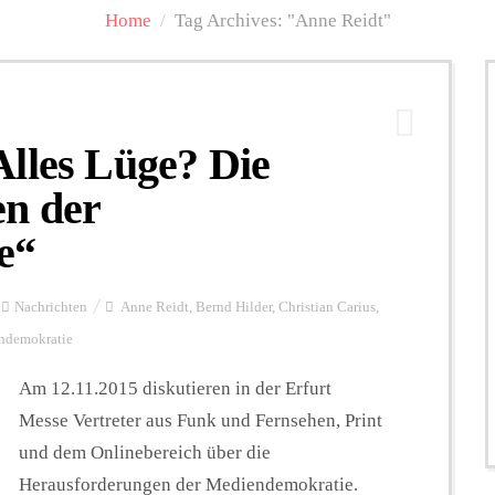
Home
/
Tag Archives: "Anne Reidt"
lles Lüge? Die
n der
e“
Nachrichten
Anne Reidt
,
Bernd Hilder
,
Christian Carius
,
ndemokratie
Am 12.11.2015 diskutieren in der Erfurt
Messe Vertreter aus Funk und Fernsehen, Print
und dem Onlinebereich über die
Herausforderungen der Mediendemokratie.