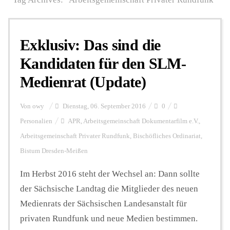
Personalien
Exklusiv: Das sind die
Kandidaten für den SLM-
Hintergrund
Medienrat (Update)
FUNKTURM-Beiträge
Von
owy
Dienstag, 06. September 2016
0
Personalien
APR
,
Arbeitsgemeinschaft Dokumentarfilm e.V.
,
Arbeitsgemeinschaft Privater Rundfunk
,
Bischöfliches Ordinariat
,
Podcast
Bistum Dresden-Meißen
Im Herbst 2016 steht der Wechsel an: Dann sollte
Seminare
der Sächsische Landtag die Mitglieder des neuen
Medienrats der Sächsischen Landesanstalt für
Unterstützen
privaten Rundfunk und neue Medien bestimmen.