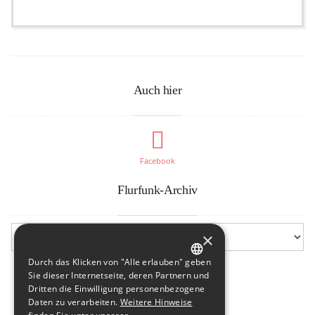
Auch hier
Facebook
Flurfunk-Archiv
×
Durch das Klicken von "Alle erlauben" geben
GERMAN
Sie dieser Internetseite, deren Partnern und
Dritten die Einwilligung personenbezogene
ENGLISH
Daten zu verarbeiten.
Weitere Hinweise