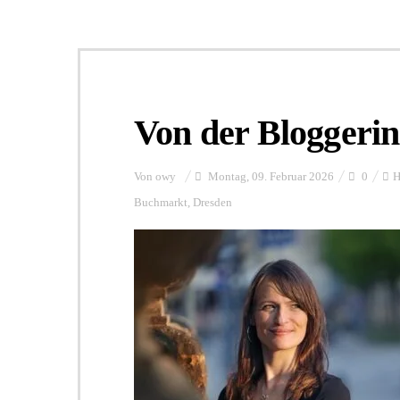
Von der Bloggeri
Von
owy
Montag, 09. Februar 2026
0
H
Buchmarkt
,
Dresden