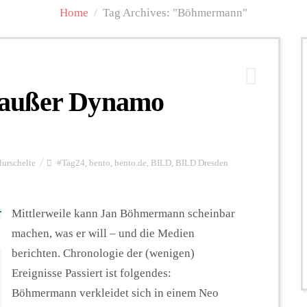
Home
/
Tag Archives: "Böhmermann"
 – außer Dynamo
lurschelte
#Tag24
,
bento
,
bento.de
,
BILD
,
BILD Dresden
Mittlerweile kann Jan Böhmermann scheinbar
machen, was er will – und die Medien
berichten. Chronologie der (wenigen)
Ereignisse Passiert ist folgendes:
Böhmermann verkleidet sich in einem Neo