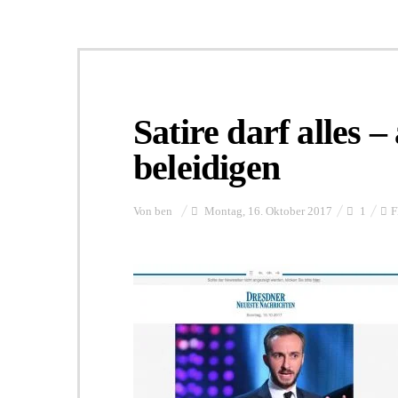
Satire darf alles
beleidigen
Von
ben
Montag, 16. Oktober 2017
1
F