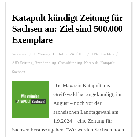
Katapult kündigt Zeitung für
Personalien
Sachsen an: Ziel sind 500.000
Exemplare
Hintergrund
Von
owy
Montag, 15. Juli 2024
3
Nachrichten
FUNKTURM-Beiträge
AfD Zeitung
,
Brandenburg
,
Crowdfunding
,
Katapult
,
Katapult
Sachsen
Das Magazin Katapult aus
Podcast
Greifswald hat angekündigt, im
August – noch vor der
Seminare
sächsischen Landtagswahl am
1.9.2024 – eine Zeitung für
Unterstützen
Sachsen herauszugeben. "Wir werden Sachsen noch